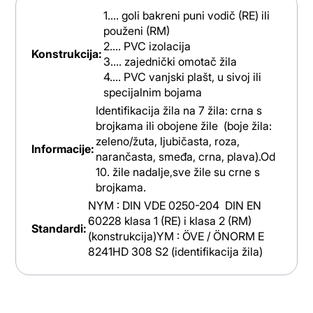
1.... goli bakreni puni vodič (RE) ili
použeni (RM)
2.... PVC izolacija
Konstrukcija:
3.... zajednički omotač žila
4.... PVC vanjski plašt, u sivoj ili
specijalnim bojama
Identifikacija žila na 7 žila: crna s
brojkama ili obojene žile (boje žila:
zeleno/žuta, ljubičasta, roza,
Informacije:
narančasta, smeđa, crna, plava).Od
10. žile nadalje,sve žile su crne s
brojkama.
NYM : DIN VDE 0250-204 DIN EN
60228 klasa 1 (RE) i klasa 2 (RM)
Standardi:
(konstrukcija)YM : ÖVE / ÖNORM E
8241HD 308 S2 (identifikacija žila)