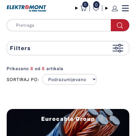
0
0
Filters
Prikazano
8
od
8
artikala
SORTIRAJ PO:
Eurocable Group