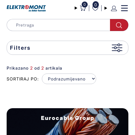
0
0
Filters
Prikazano
2
od
2
artikala
SORTIRAJ PO:
Eurocable Group