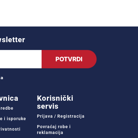
wsletter
POTVRDI
ja
vnica
Korisnički
servis
odredbe
Prijava / Registracija
e i isporuke
Povraćaj robe i
rivatnosti
reklamacija