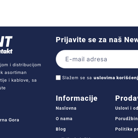
Prijavite se za naš Ne
jom i distribucijom
ok asortiman
Slažem se sa
uslovima korišćen
ije i kablove, sa
ste
Informacije
Proda
Naslovna
Uslovi i 
O nama
Porudžbin
Crna Gora
Blog
Politika p