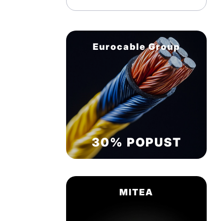
Eurocable Group
30% POPUST
MITEA