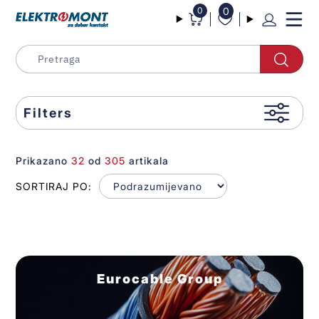
0
0
Filters
Prikazano
32
od
305
artikala
SORTIRAJ PO:
Eurocable Group