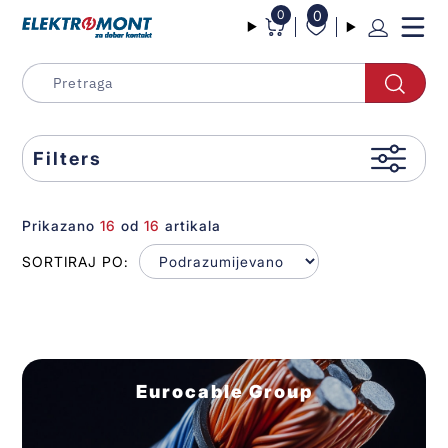
0
0
Filters
Prikazano
16
od
16
artikala
SORTIRAJ PO:
Eurocable Group