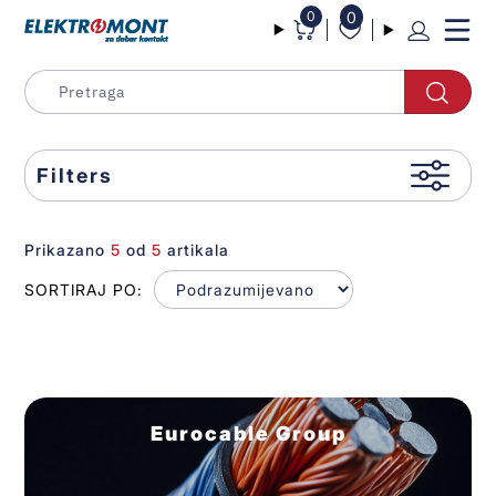
0
0
Filters
Prikazano
5
od
5
artikala
SORTIRAJ PO:
Eurocable Group