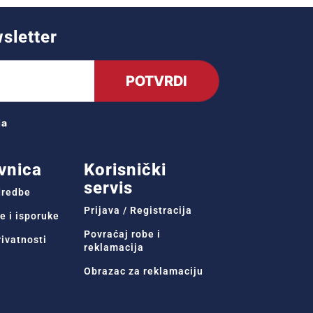
wsletter
POTVRDI
ja
vnica
Korisnički
servis
odredbe
Prijava / Registracija
e i isporuke
Povraćaj robe i
rivatnosti
reklamacija
Obrazac za reklamaciju