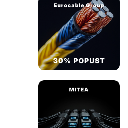
Eurocable Group
30% POPUST
MITEA