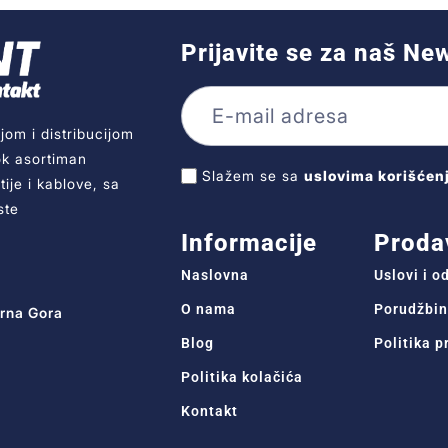
Prijavite se za naš Ne
jom i distribucijom
ok asortiman
Slažem se sa
uslovima korišćen
ije i kablove, sa
ste
Informacije
Proda
Naslovna
Uslovi i 
O nama
Porudžbin
Crna Gora
Blog
Politika p
Politika kolačića
Kontakt