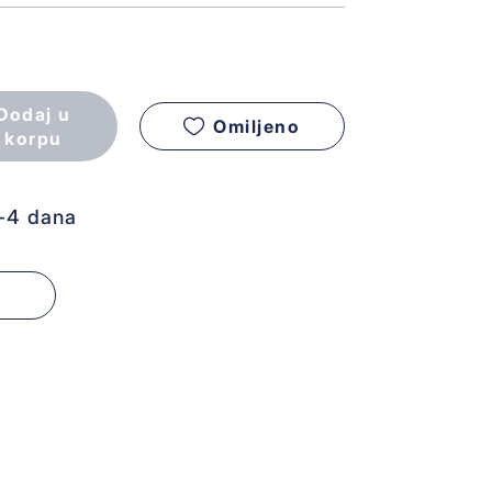
Dodaj u
Omiljeno
korpu
1-4 dana