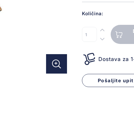
Količina:
Dostava za 
Pošaljite upit