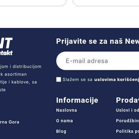
Prijavite se za naš Ne
jom i distribucijom
ok asortiman
Slažem se sa
uslovima korišćen
ije i kablove, sa
ste
Informacije
Proda
Naslovna
Uslovi i 
O nama
Porudžbin
Crna Gora
Blog
Politika p