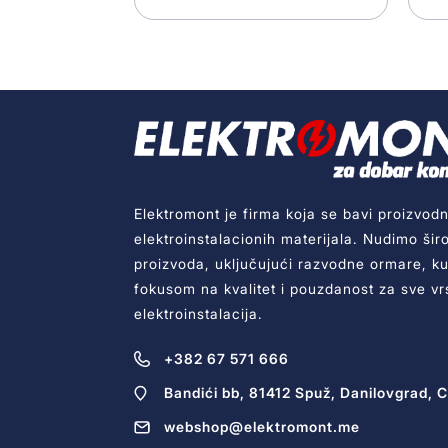
Elektromont je firma koja se bavi proizvodn
elektroinstalacionih materijala. Nudimo šir
proizvoda, uključujući razvodne ormare, kut
fokusom na kvalitet i pouzdanost za sve vr
elektroinstalacija.
+382 67 571 666
Bandići bb, 81412 Spuž, Danilovgrad, 
webshop@elektromont.me