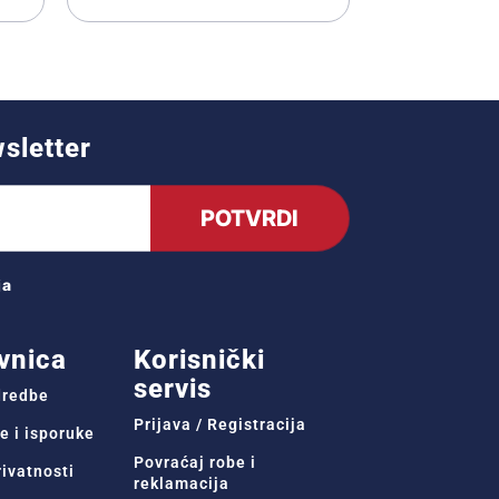
wsletter
POTVRDI
ja
vnica
Korisnički
servis
odredbe
Prijava / Registracija
e i isporuke
Povraćaj robe i
rivatnosti
reklamacija