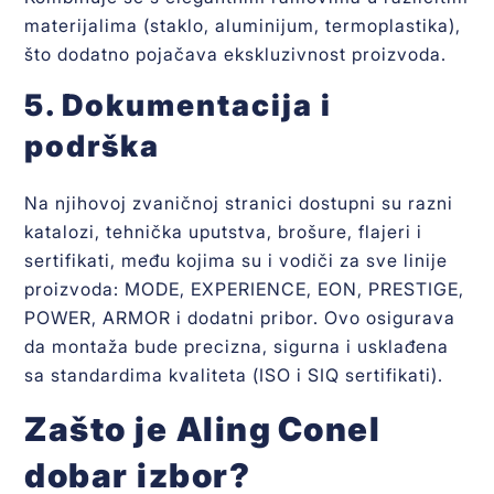
materijalima (staklo, aluminijum, termoplastika),
što dodatno pojačava ekskluzivnost proizvoda.
5. Dokumentacija i
podrška
Na njihovoj zvaničnoj stranici dostupni su razni
katalozi, tehnička uputstva, brošure, flajeri i
sertifikati, među kojima su i vodiči za sve linije
proizvoda: MODE, EXPERIENCE, EON, PRESTIGE,
POWER, ARMOR i dodatni pribor. Ovo osigurava
da montaža bude precizna, sigurna i usklađena
sa standardima kvaliteta (ISO i SIQ sertifikati).
Zašto je Aling Conel
dobar izbor?