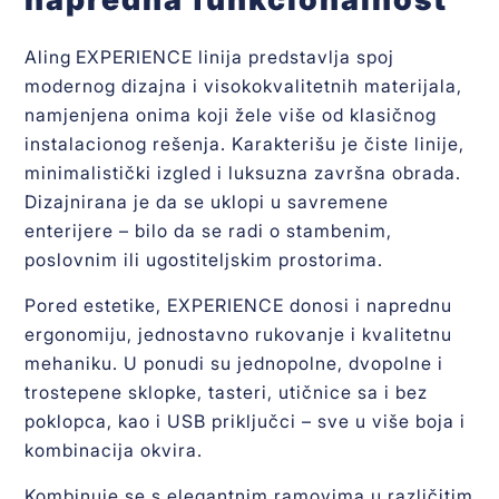
Aling EXPERIENCE linija predstavlja spoj
modernog dizajna i visokokvalitetnih materijala,
namjenjena onima koji žele više od klasičnog
instalacionog rešenja. Karakterišu je čiste linije,
minimalistički izgled i luksuzna završna obrada.
Dizajnirana je da se uklopi u savremene
enterijere – bilo da se radi o stambenim,
poslovnim ili ugostiteljskim prostorima.
Pored estetike, EXPERIENCE donosi i naprednu
ergonomiju, jednostavno rukovanje i kvalitetnu
mehaniku. U ponudi su jednopolne, dvopolne i
trostepene sklopke, tasteri, utičnice sa i bez
poklopca, kao i USB priključci – sve u više boja i
kombinacija okvira.
Kombinuje se s elegantnim ramovima u različitim