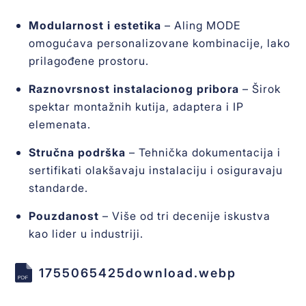
Modularnost i estetika
– Aling MODE
omogućava personalizovane kombinacije, lako
prilagođene prostoru.
Raznovrsnost instalacionog pribora
– Širok
spektar montažnih kutija, adaptera i IP
elemenata.
Stručna podrška
– Tehnička dokumentacija i
sertifikati olakšavaju instalaciju i osiguravaju
standarde.
Pouzdanost
– Više od tri decenije iskustva
kao lider u industriji.
1755065425download.webp